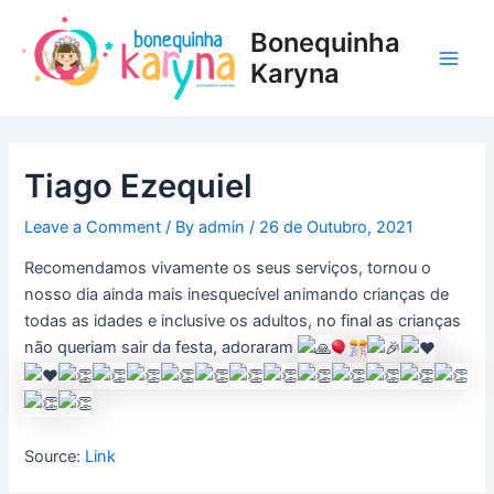
Skip
Post
Main
Bonequinha
to
navigation
Men
content
Karyna
Tiago Ezequiel
Leave a Comment
/ By
admin
/
26 de Outubro, 2021
Recomendamos vivamente os seus serviços, tornou o
nosso dia ainda mais inesquecível animando crianças de
todas as idades e inclusive os adultos, no final as crianças
não queriam sair da festa, adoraram
Source:
Link