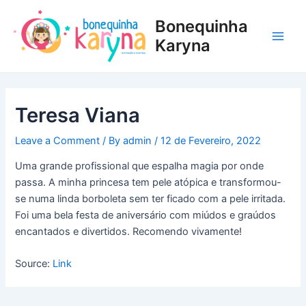
Skip
Post
Main
Bonequinha
to
navigation
Men
content
Karyna
Teresa Viana
Leave a Comment
/ By
admin
/
12 de Fevereiro, 2022
Uma grande profissional que espalha magia por onde
passa. A minha princesa tem pele atópica e transformou-
se numa linda borboleta sem ter ficado com a pele irritada.
Foi uma bela festa de aniversário com miúdos e graúdos
encantados e divertidos. Recomendo vivamente!
Source:
Link