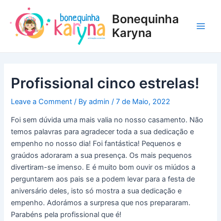
Skip
Post
Main
Bonequinha
to
navigation
Men
content
Karyna
Profissional cinco estrelas!
Leave a Comment
/ By
admin
/
7 de Maio, 2022
Foi sem dúvida uma mais valia no nosso casamento. Não
temos palavras para agradecer toda a sua dedicação e
empenho no nosso dia! Foi fantástica! Pequenos e
graúdos adoraram a sua presença. Os mais pequenos
divertiram-se imenso. E é muito bom ouvir os miúdos a
perguntarem aos pais se a podem levar para a festa de
aniversário deles, isto só mostra a sua dedicação e
empenho. Adorámos a surpresa que nos prepararam.
Parabéns pela profissional que é!