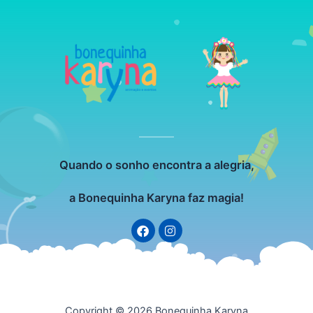
Quando o sonho encontra a alegria,
a Bonequinha Karyna faz magia!
F
I
a
n
c
s
e
t
b
a
o
g
o
r
k
a
Copyright © 2026 Bonequinha Karyna