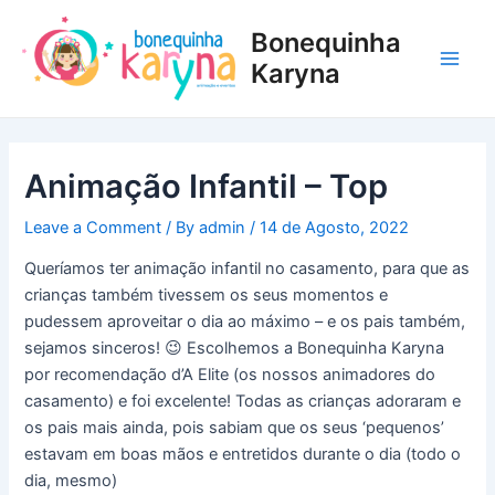
Skip
Post
Main
Bonequinha
to
navigation
Men
content
Karyna
Animação Infantil – Top
Leave a Comment
/ By
admin
/
14 de Agosto, 2022
Queríamos ter animação infantil no casamento, para que as
crianças também tivessem os seus momentos e
pudessem aproveitar o dia ao máximo – e os pais também,
sejamos sinceros! 😉 Escolhemos a Bonequinha Karyna
por recomendação d’A Elite (os nossos animadores do
casamento) e foi excelente! Todas as crianças adoraram e
os pais mais ainda, pois sabiam que os seus ‘pequenos’
estavam em boas mãos e entretidos durante o dia (todo o
dia, mesmo)