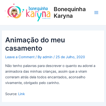
Skip
Post
Main
Bonequinha
to
navigation
Men
content
Karyna
Animação do meu
casamento
Leave a Comment
/ By
admin
/
25 de Julho, 2020
Não tenho palavras para descrever o quanto eu adorei a
animadora das minhas crianças, assim que a viram
correram atrás dela todos encantados, aconselho
vivamente, obrigado pelo carinho.
Source:
Link